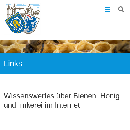
Zum
Bezirks-
Inhalt
springen
Bienenzuchtverein
Ingolstadt
e.V
–
1868
Links
Wissenswertes über Bienen, Honig
und Imkerei im Internet