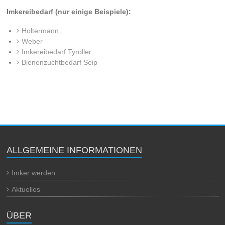
Imkereibedarf (nur einige Beispiele):
Holtermann
Weber
Imkereibedarf Tyroller
Bienenzuchtbedarf Seip
ALLGEMEINE INFORMATIONEN
Imker werden
Aktuelles
ÜBER