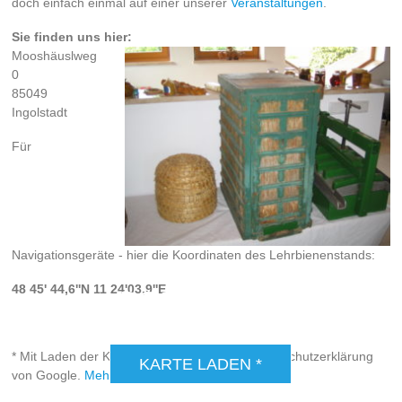
doch einfach einmal auf einer unserer
Veranstaltungen
.
Sie finden uns hier:
Mooshäuslweg
0
85049
Ingolstadt
Für
Navigationsgeräte - hier die Koordinaten des Lehrbienenstands:
48 45' 44,6''N 11 24'03,9''E
DSGVO MAP
Präsentiert von
exovia webdesign
* Mit Laden der Karte akzeptieren Sie die Datenschutzerklärung
KARTE LADEN *
von Google.
Mehr erfahren