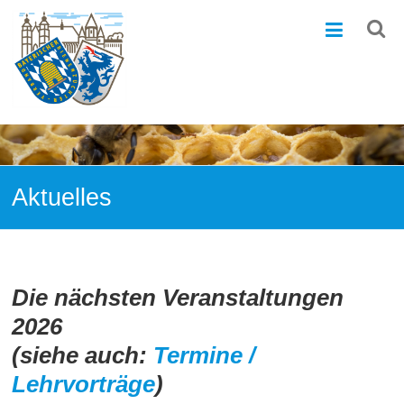
Zum
Bezirks-
Inhalt
springen
Bienenzuchtverein
Ingolstadt
e.V
–
1868
Aktuelles
Die nächsten Veranstaltungen
2026
(siehe auch:
Termine /
Lehrvorträge
)