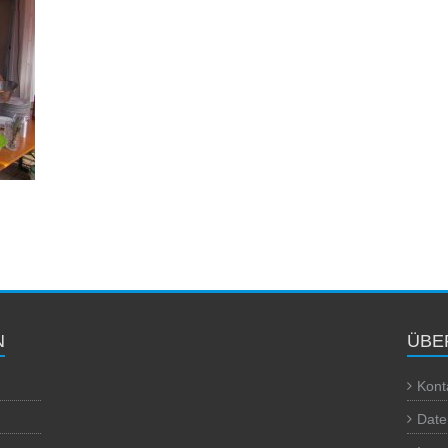
N
ÜBE
Kont
Date